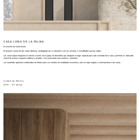
CASA LOMA DE LA PALMA
En proceso de construcción.
El proyecto consta de dos casas idénticas, privilegiadas por su ubicación y por los servicios y comodidades que las rodean.
Las casas logran integrarse al terreno a través de un juego de desniveles que designan un lugar especial para cada actividad de la casa y permiten un adecuado
control de acceso a espacios públicos y privados, muy favorecedor para eventos y reuniones.
Los materiales aparentes tradicionales de México pero con cambios de tonalidades armonizan y dan un toque original y contemporáneo a las casas.
Ciudad de México
2020 - On going