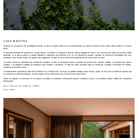
CASA MADEIRA
Consiste en un proyecto de remodelación interior ya que se localiza dentro de un fraccionamiento en donde el exterior de las casas debe conservar el mismo
estilo.
El elemento principal del proyecto es el patio interior, en donde se sustituyó el piso por piezas delgadas de barro y se construyó una barra de concreto pulido
entintado, en la que se adoso un asador dándole no solamente una intención si no un uso diferente al espacio, también se conservó la enredadera del muro
colindante como remate visual y se agregó más vegetación. El patio al ser un punto focal importante le da un giro total a la casa.
Los baños fueron otro elemento que cambió por completo, en ellos se sustituyeron pisos y paredes de cerámico por mármol, muebles y accesorios por nuevos
modelos y se realizaron muebles de carpintería para lavabos y vestidores. El baño de visitas de planta baja se revistió por completo con lambrin de madera,
creando una atmosfera única.
Un requerimiento especial por parte de los clientes fue un family room, en el que se pudiera trabajar, hacer tareas y jugar, así fue como se diseñó el espacio que
se encuentra al subir las escaleras, el cual se baña con luz natural que entra a través de un nuevo domo.
Todos los espacios se renovaron, en la mayoría se mejoró la ventilación e iluminación natural, se alisaron muros y se cambiaron colores cálidos por cromáticas
desaturadas.
San José de los Cedros, CDMX.
2017-2018