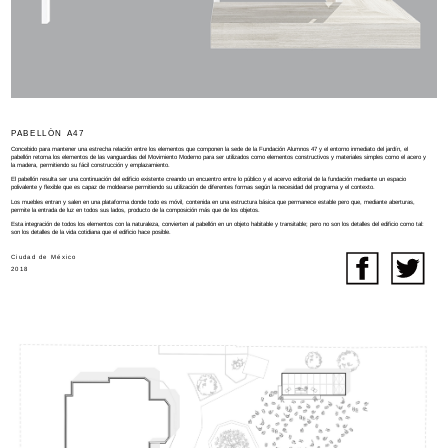
PABELLÓN A47
Concebido para mantener una estrecha relación entre los elementos que componen la sede de la Fundación Alumnos 47 y el entorno inmediato del jardín, el
pabellón retoma los elementos de las vanguardias del Movimiento Moderno para ser utilizados como elementos constructivos y materiales simples como el acero y
la madera, permitiendo su fácil construcción y emplazamiento.
El pabellón resulta ser una continuación del edificio existente creando un encuentro entre lo público y el acervo editorial de la fundación mediante un espacio
polivalente y flexible que es capaz de moldearse permitiendo su utilización de diferentes formas según la necesidad del programa y el contexto.
Los muebles entran y salen en una plataforma donde todo es móvil, contenida en una estructura básica que permanece estable pero que, mediante aberturas,
permite la entrada de luz en todos sus lados, producto de la composición más que de los objetos.
Esta integración de todos los elementos con la naturaleza, convierten al pabellón en un objeto habitable y transitable; pero no son los detalles del edificio como tal:
son los detalles de la vida cotidiana que el edificio hace posible.
Ciudad de México
2018