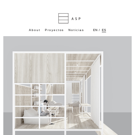
ES
About
Proyectos
Noticias
EN
/