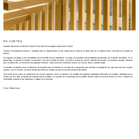
PH CORTÉS
Ganador del premio Architecture Master Prize 2019 en la categoría Apartments Interior
Proyecto de arquitectura interior y acabados para un departamento en dos niveles que se ubica en el último piso de un edificio recién construido en la Ciudad de
México.
El programa se adaptó a las necesidades de una familia de tres integrantes a lo largo de una planta tipo establecida previamente por el diseño del edificio. En la
planta baja, se ubican el comedor y la estancia, una cava, el baño de visitas, la cocina y el área de servicio, además del estudio y la recámara principal. Mientras
que, en planta alta, se encuentra una segunda recámara. Cada una de las recámaras cuenta con terraza, baño y vestidor propio.
La escalera se planteó como un elemento de transición que se transforma a lo largo de su desarrollo para controlar la cantidad de luz solar que entra por la parte
superior y por el costado, al mismo tiempo que limita las visuales al cubo de servicio existente del edificio.
Gran parte de los muros se conservaron de concreto aparente, otros se cubrieron con muebles de carpintería laqueados fabricados a la medida y diseñados por la
oficina; por otro lado, el espacio de transición entre lo público y lo privado se ve acentuado por la madera del piso sube en forma de lambrín al muro, creando una
continuidad material en las superficies y calidez en el recorrido.
Fotos: Rafael Gamo